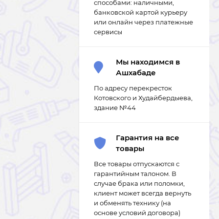
способами: наличными,
банковской картой курьеру
или онлайн через платежные
сервисы
Мы находимся в
Ашхабаде
По адресу перекресток
Котовского и Худайбердыева,
здание №44
Гарантия на все
товары
Все товары отпускаются с
гарантийным талоном. В
случае брака или поломки,
клиент может всегда вернуть
и обменять технику (на
основе условий договора)