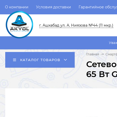
О компании
Условия доставки
Гарантийное обсл
г. Ашхабад ул. А. Ниязова №44 (11 мкр.)
Уважаемые пользо
Главная
Смарт
КАТАЛОГ ТОВАРОВ
Сетево
65 Вт 