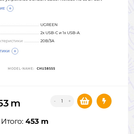
ИЕ
UGREEN
2x USB-C и 1x USB-A.
ктеристики
20В/3А
СТИКИ
MODEL-NAME:
CHU38555
53
m
-
+
Итого:
453 m