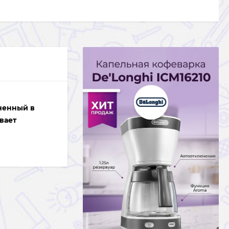
ненный в
вает