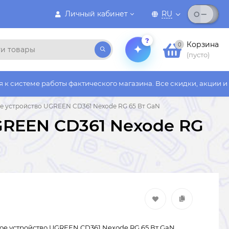
Личный кабинет
RU
?
Корзина
0
(пусто)
боты фактического магазина. Все скидки, акции и бонусы дейст
е устройство UGREEN CD361 Nexode RG 65 Вт GaN
GREEN CD361 Nexode RG
ое устройство UGREEN CD361 Nexode RG 65 Вт GaN