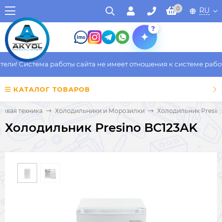
0
RU
?
ли! Система работы сайта не имеет отношения к системе работы
КАТАЛОГ ТОВАРОВ
товая техника
Холодильники и Морозилки
Холодильник Presin
Холодильник Presino BC123AK