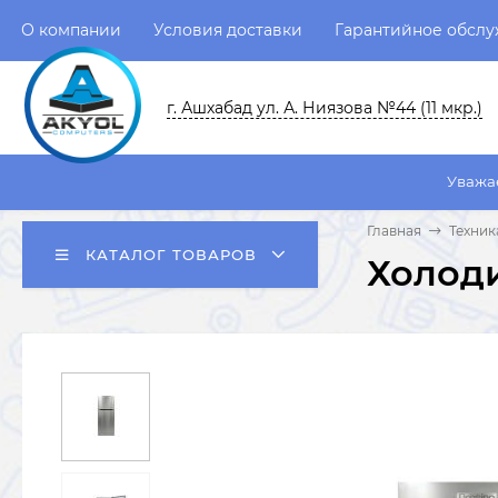
О компании
Условия доставки
Гарантийное обсл
г. Ашхабад ул. А. Ниязова №44 (11 мкр.)
Уважаемые пользова
Главная
Техник
КАТАЛОГ ТОВАРОВ
Холод