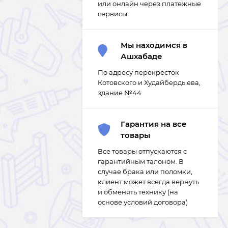
или онлайн через платежные
сервисы
Мы находимся в
Ашхабаде
По адресу перекресток
Котовского и Худайбердыева,
здание №44
Гарантия на все
товары
Все товары отпускаются с
гарантийным талоном. В
случае брака или поломки,
клиент может всегда вернуть
и обменять технику (на
основе условий договора)