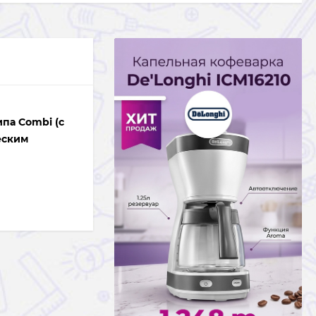
па Combi (с
еским