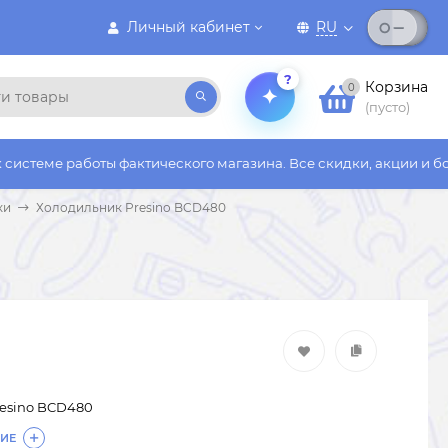
Личный кабинет
RU
?
Корзина
0
(пусто)
ты фактического магазина. Все скидки, акции и бонусы действу
ки
Холодильник Presino BCD480
resino BCD480
ИЕ