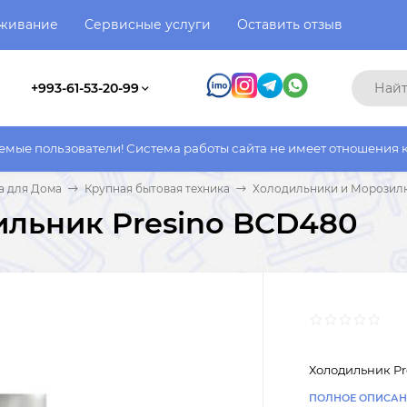
уживание
Сервисные услуги
Оставить отзыв
+993-61-53-20-99
тели! Система работы сайта не имеет отношения к системе рабо
а для Дома
Крупная бытовая техника
Холодильники и Морозил
ильник Presino BCD480
Холодильник P
ПОЛНОЕ ОПИСАН