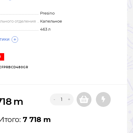
Presino
льного отделения
Капельное
463 л
СТИКИ
И
EFPRBCD480GR
718
m
-
+
Итого:
7 718 m