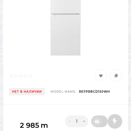
НЕТ В НАЛИЧИИ
MODEL-NAME:
REFPRBCD150WH
-
+
2 985
m