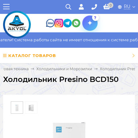
0
RU
?
ели! Система работы сайта не имеет отношения к системе работ
КАТАЛОГ ТОВАРОВ
ытовая техника
Холодильники и Морозилки
Холодильник Presi
Холодильник Presino BCD150