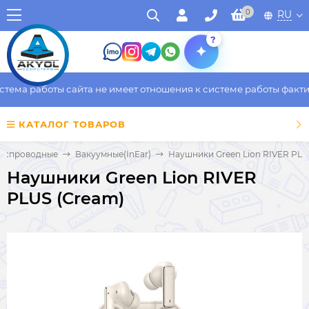
0
RU
?
ема работы сайта не имеет отношения к системе работы фактиче
КАТАЛОГ ТОВАРОВ
еспроводные
Вакуумные(InEar)
Наушники Green Lion RIVER PLU
Наушники Green Lion RIVER
PLUS (Cream)