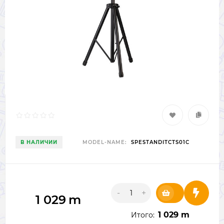
В НАЛИЧИИ
MODEL-NAME:
SPESTANDITCTS01C
-
+
1 029
m
1 029 m
Итого: