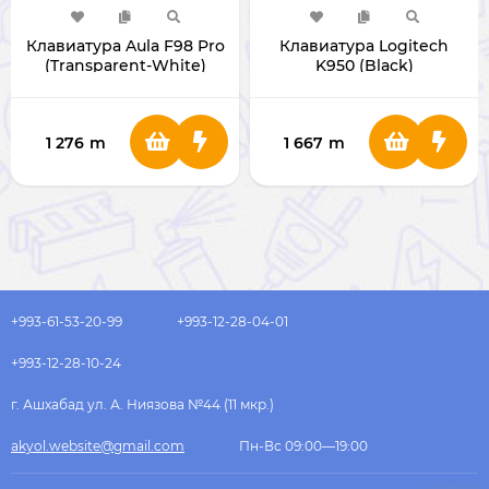
Клавиатура Aula F98 Pro
Клавиатура Logitech
(Transparent-White)
K950 (Black)
1 276
m
1 667
m
+993-61-53-20-99
+993-12-28-04-01
+993-12-28-10-24
г. Ашхабад ул. А. Ниязова №44 (11 мкр.)
akyol.website@gmail.com
Пн-Вс 09:00—19:00