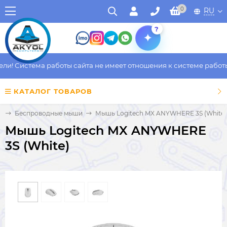
0
RU
?
! Система работы сайта не имеет отношения к системе работы ф
КАТАЛОГ ТОВАРОВ
и
Беспроводные мыши
Мышь Logitech MX ANYWHERE 3S (White)
Мышь Logitech MX ANYWHERE
3S (White)