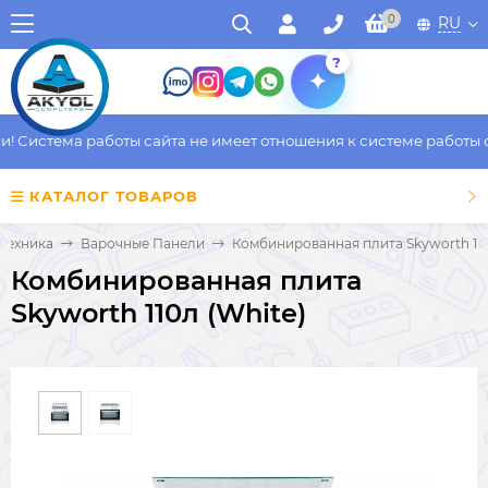
0
RU
?
 Система работы сайта не имеет отношения к системе работы фа
КАТАЛОГ ТОВАРОВ
 техника
Варочные Панели
Комбинированная плита Skyworth 110
Комбинированная плита
Skyworth 110л (White)