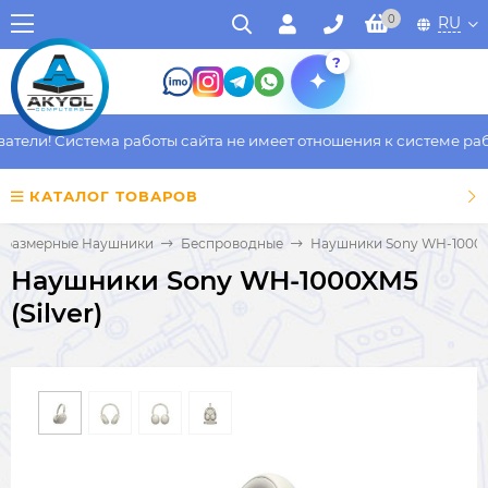
0
RU
?
ели! Система работы сайта не имеет отношения к системе работ
КАТАЛОГ ТОВАРОВ
оразмерные Наушники
Беспроводные
Наушники Sony WH-1000XM
Наушники Sony WH-1000XM5
(Silver)