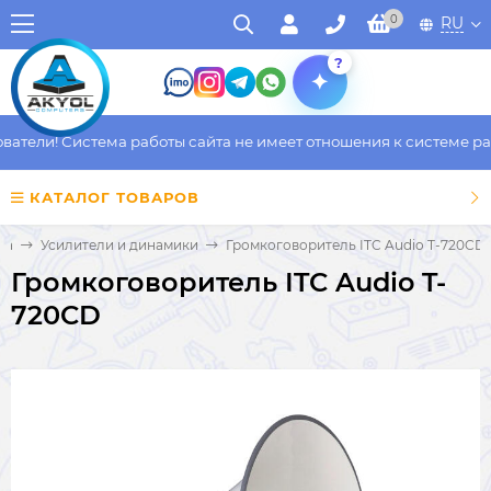
0
RU
?
тели! Система работы сайта не имеет отношения к системе рабо
КАТАЛОГ ТОВАРОВ
ка
Усилители и динамики
Громкоговоритель ITC Audio T-720CD
Громкоговоритель ITC Audio T-
720CD