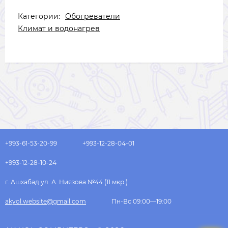
Категории:
Обогреватели
Климат и водонагрев
+993-61-53-20-99
+993-12-28-04-01
+993-12-28-10-24
г. Ашхабад ул. А. Ниязова №44 (11 мкр.)
akyol.website@gmail.com
Пн-Вс 09:00—19:00