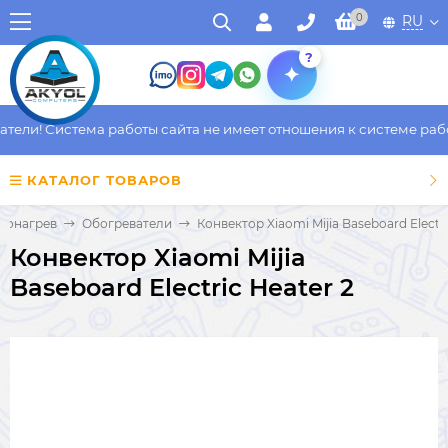
0
RU
?
ли! Система работы сайта не имеет отношения к системе работы
КАТАЛОГ ТОВАРОВ
одонагрев
Обогреватели
Конвектор Xiaomi Mijia Baseboard Electri
Конвектор Xiaomi Mijia
Baseboard Electric Heater 2