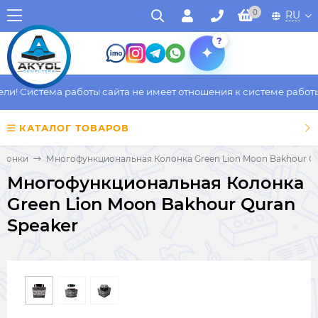
0
RU
?
! Система работы сайта не имеет отношения к системе работы ф
КАТАЛОГ ТОВАРОВ
олонки
Многофункциональная Колонка Green Lion Moon Bakhour Qu
Многофункциональная Колонка
Green Lion Moon Bakhour Quran
Speaker