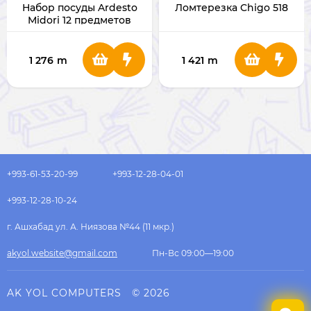
Набор посуды Ardesto
Ломтерезка Chigo 518
Midori 12 предметов
(AR1912CGS)
1 276
m
1 421
m
+993-61-53-20-99
+993-12-28-04-01
+993-12-28-10-24
г. Ашхабад ул. А. Ниязова №44 (11 мкр.)
akyol.website@gmail.com
Пн-Вс 09:00—19:00
AK YOL COMPUTERS
© 2026