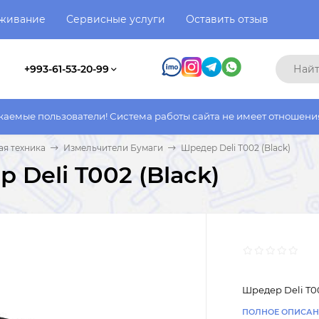
уживание
Сервисные услуги
Оставить отзыв
+993-61-53-20-99
ватели! Система работы сайта не имеет отношения к системе ра
я техника
Измельчители Бумаги
Шредер Deli T002 (Black)
 Deli T002 (Black)
Шредер Deli T00
ПОЛНОЕ ОПИСАН