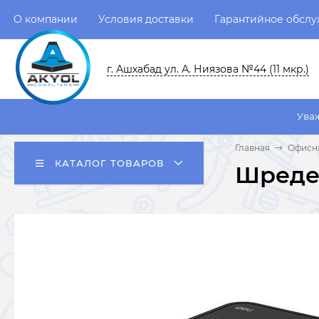
О компании
Условия доставки
Гарантийное обсл
г. Ашхабад ул. А. Ниязова №44 (11 мкр.)
Уважаемые пользо
Главная
Офисна
КАТАЛОГ ТОВАРОВ
Шредер