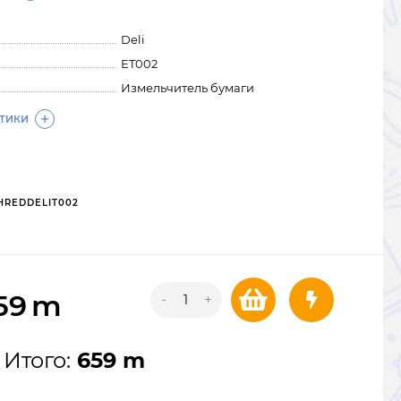
Deli
ET002
Измельчитель бумаги
СТИКИ
HREDDELIT002
59
m
-
+
Итого:
659 m