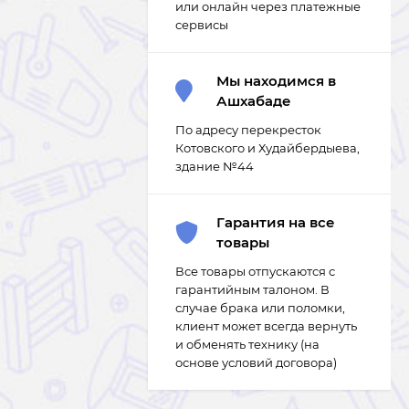
или онлайн через платежные
сервисы
Мы находимся в
Ашхабаде
По адресу перекресток
Котовского и Худайбердыева,
здание №44
Гарантия на все
товары
Все товары отпускаются с
гарантийным талоном. В
случае брака или поломки,
клиент может всегда вернуть
и обменять технику (на
основе условий договора)