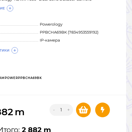
ИЕ
Powerology
PPBCHA69BK (7834953559192)
IP-камера
СТИКИ
AMPOWERPPBCHA69BK
882
m
-
+
Итого:
2 882 m