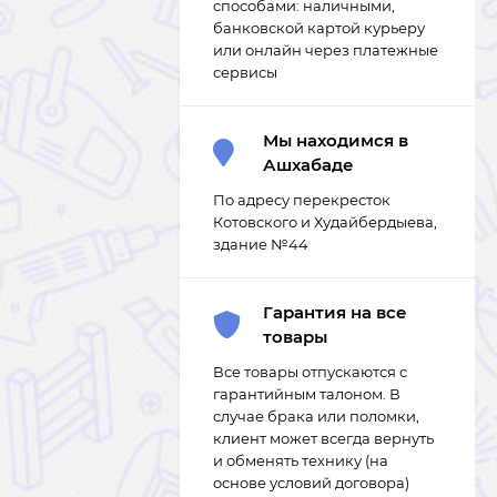
способами: наличными,
банковской картой курьеру
или онлайн через платежные
сервисы
Мы находимся в
Ашхабаде
По адресу перекресток
Котовского и Худайбердыева,
здание №44
Гарантия на все
товары
Все товары отпускаются с
гарантийным талоном. В
случае брака или поломки,
клиент может всегда вернуть
и обменять технику (на
основе условий договора)