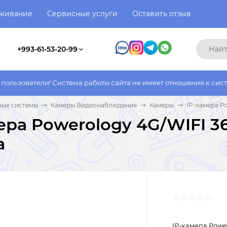
уживание
Сервисные услуги
Оставить отзыв
+993-61-53-20-99
 Система работы сайта не имеет отношения к системе работы фа
ные системы
Камеры Видеонаблюдения
Камеры
IP-камера P
ера Powerology 4G/WIFI 36
a
IP-камера Powe