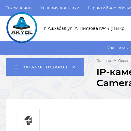
О компании
Условия доставки
Гарантийное обсл
г. Ашхабад ул. А. Ниязова №44 (11 мкр.)
Уважаемые пользователи!
Главная
Охран
КАТАЛОГ ТОВАРОВ
IP-кам
Camer