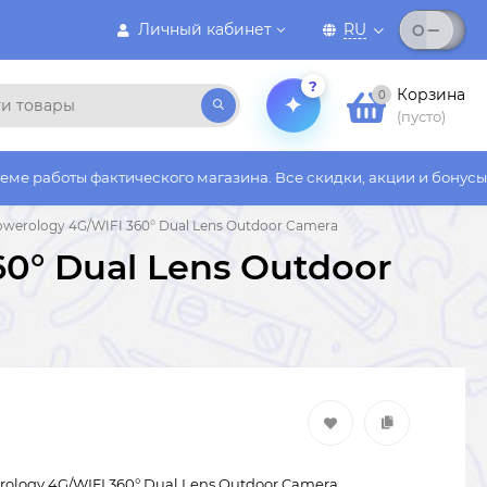
Личный кабинет
RU
?
Корзина
0
(пусто)
ктического магазина. Все скидки, акции и бонусы действуют то
owerology 4G/WIFI 360° Dual Lens Outdoor Camera
0° Dual Lens Outdoor
rology 4G/WIFI 360° Dual Lens Outdoor Camera