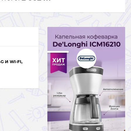
И WI‑FI,