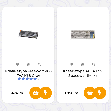
Клавиатура Freewolf K68
Клавиатура AULA L99
FW-K68 Gray
Spacewar (Milk)
2
474
m
1 956
m