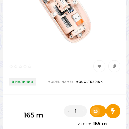
В НАЛИЧИИ
MODEL-NAME:
MOUGLTR2PINK
-
+
165
m
165 m
Итого: