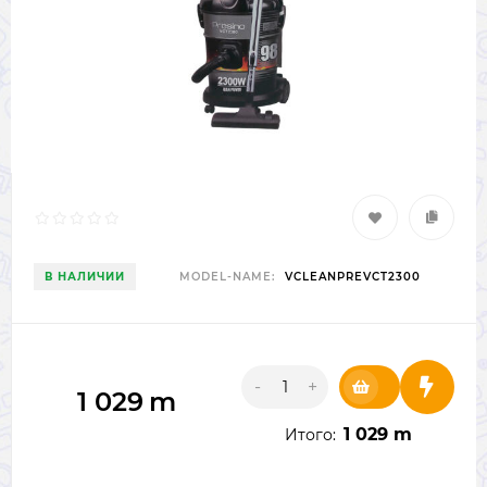
В НАЛИЧИИ
MODEL-NAME:
VCLEANPREVCT2300
-
+
1 029
m
1 029 m
Итого: