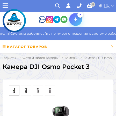
0
RU
?
ли! Система работы сайта не имеет отношения к системе работы
КАТАЛОГ ТОВАРОВ
и Гаджеты
Фото и Видео Камеры
Камеры
Камера DJI Osmo Po
Камера DJI Osmo Pocket 3