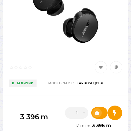
В НАЛИЧИИ
MODEL-NAME:
EARBOSEQCBK
-
+
3 396
m
3 396 m
Итого: