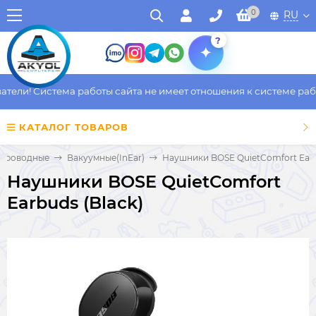
0
RU
?
ели! Система работы сайта не имеет отношения к системе работ
КАТАЛОГ ТОВАРОВ
проводные
Вакуумные(InEar)
Наушники BOSE QuietComfort Earb
Наушники BOSE QuietComfort
Earbuds (Black)