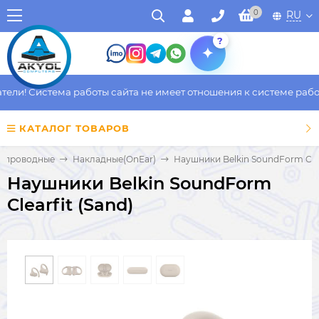
0
RU
?
и! Система работы сайта не имеет отношения к системе работы 
КАТАЛОГ ТОВАРОВ
спроводные
Накладные(OnEar)
Наушники Belkin SoundForm Clea
Наушники Belkin SoundForm
Clearfit (Sand)