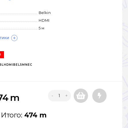
Belkin
HDMI
5 м
СТИКИ
И
BLHDMIBEL5MNEC
74
m
-
+
Итого:
474 m