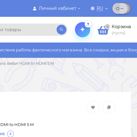
Личный кабинет
RU
?
Корзина
0
(пусто)
ы фактического магазина. Все скидки, акции и бонусы действую
ель Belkin HDMI to HDMI 5 M
HDMI to HDMI 5 M
ИЕ