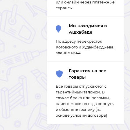
или онлайн через платежные
сервисы
Мы находимся в
Ашхабаде
По адресу перекресток
Котовского и Худайбердыева,
здание №44
Гарантия на все
товары
Все товары отпускаются с
гарантийным талоном. В
случае брака или поломки,
клиент может всегда вернуть
и обменять технику (на
основе условий договора)