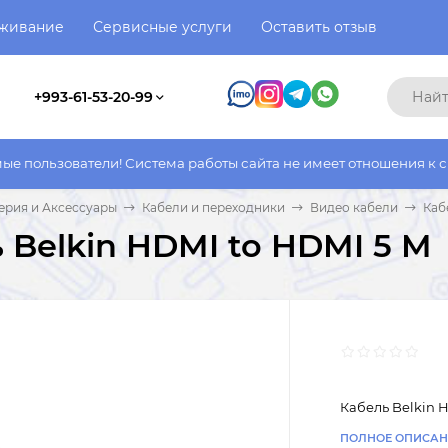
уживание
Сервисные услуги
Оставить отзыв
+993-61-53-20-99
ели! Система работы сайта не имеет отношения к системе работ
рия и Аксессуары
Кабели и переходники
Видео кабели
Каб
 Belkin HDMI to HDMI 5 M
Кабель Belkin 
ПОЛНОЕ ОПИСАН