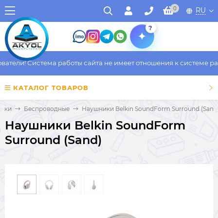
0
RU
?
тели! Система работы сайта не имеет отношения к системе рабо
КАТАЛОГ ТОВАРОВ
ники
Беспроводные
Наушники Belkin SoundForm Surround (Sand
Наушники Belkin SoundForm
Surround (Sand)