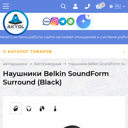
0
RU
?
и! Система работы сайта не имеет отношения к системе работы 
КАТАЛОГ ТОВАРОВ
рные Наушники
Беспроводные
Наушники Belkin SoundForm Surr
Наушники Belkin SoundForm
Surround (Black)