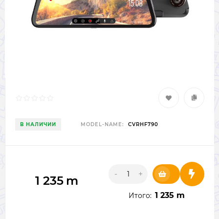
В НАЛИЧИИ
MODEL-NAME:
CVRHF790
-
+
1 235
m
1 235 m
Итого: