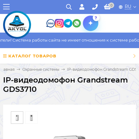
0
RU
?
ли! Система работы сайта не имеет отношения к системе работы
КАТАЛОГ ТОВАРОВ
Главная
Охранные системы
IP-видеодомофон Grandstream GDS3
IP-видеодомофон Grandstream
GDS3710