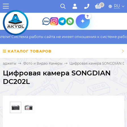
0
RU
?
ли! Система работы сайта не имеет отношения к системе работы
КАТАЛОГ ТОВАРОВ
 Гаджеты
Фото и Видео Камеры
Цифровая камера SONGDIAN D
Цифровая камера SONGDIAN
DC202L