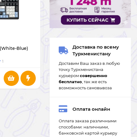
В НАЛИЧИИ
Доставка по всему
(White-Blue)
Клавиатура AULA F99 Pro Gray
Туркменистану
1
Доставим Ваш заказ в любую
точку Туркменистана
курьером
совершенно
1 091
m
бесплатно
, так же есть
возможность самовывоза
Оплата онлайн
Оплата заказа различными
способами: наличными,
банковской картой курьеру