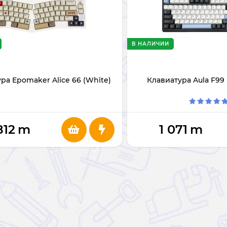
В НАЛИЧИИ
ра Epomaker Alice 66 (White)
Клавиатура Aula F99 
812
m
1 071
m