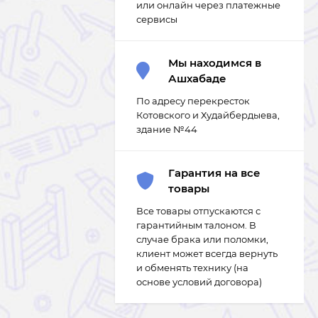
или онлайн через платежные
сервисы
Мы находимся в
Ашхабаде
По адресу перекресток
Котовского и Худайбердыева,
здание №44
Гарантия на все
товары
Все товары отпускаются с
гарантийным талоном. В
случае брака или поломки,
клиент может всегда вернуть
и обменять технику (на
основе условий договора)