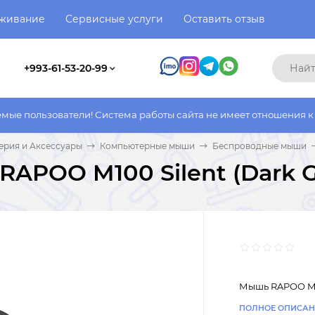
уживание
Сервисные услуги
Оставить отзыв
+993-61-53-20-99
атели! Система работы сайта не имеет отношения к системе раб
рия и Аксессуары
Компьютерные мыши
Беспроводные мыши
APOO M100 Silent (Dark G
Мышь RAPOO M10
ПОЛНОЕ ОПИСАН