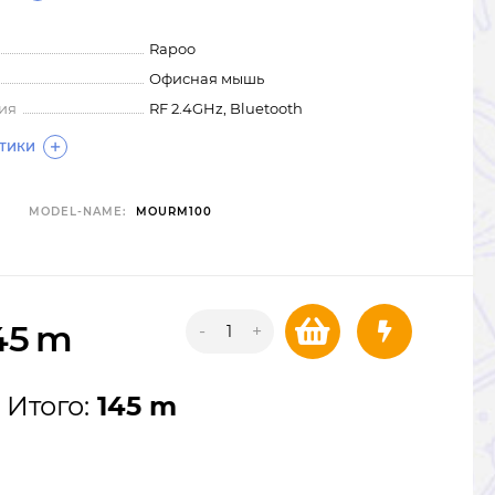
Rapoo
Офисная мышь
ия
RF 2.4GHz, Bluetooth
СТИКИ
MODEL-NAME:
MOURM100
45
m
-
+
Итого:
145 m