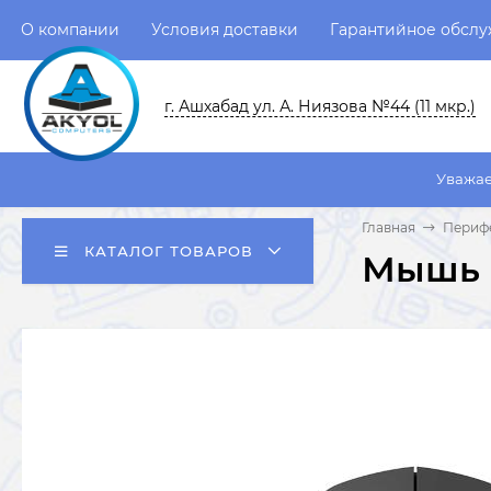
О компании
Условия доставки
Гарантийное обсл
г. Ашхабад ул. А. Ниязова №44 (11 мкр.)
Уважаемые пользов
Главная
Перифе
КАТАЛОГ ТОВАРОВ
Мышь R