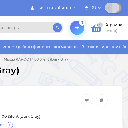
Личный кабинет
RU
?
Корзина
0
(пусто)
оты фактического магазина. Все скидки, акции и бонусы действ
Мышь RAPOO M100 Silent (Dark Gray)
ray)
0 Silent (Dark Gray)
ИЕ