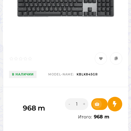
В НАЛИЧИИ
MODEL-NAME:
KBLK845GR
-
+
968
m
968 m
Итого: