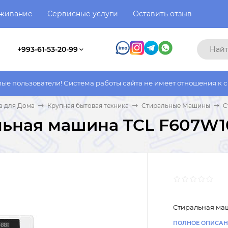
уживание
Сервисные услуги
Оставить отзыв
+993-61-53-20-99
ли! Система работы сайта не имеет отношения к системе работы
а для Дома
Крупная бытовая техника
Стиральные Машины
С
льная машина TCL F607W1
Стиральная ма
ПОЛНОЕ ОПИСАН