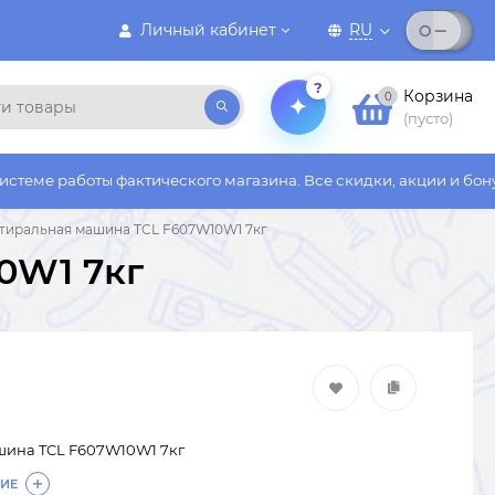
Личный кабинет
RU
?
Корзина
0
(пусто)
 фактического магазина. Все скидки, акции и бонусы действуют
тиральная машина TCL F607W10W1 7кг
0W1 7кг
шина TCL F607W10W1 7кг
ИЕ