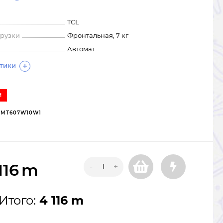
TCL
грузки
Фронтальная, 7 кг
Автомат
СТИКИ
И
MT607W10W1
116
m
-
+
Итого:
4 116 m