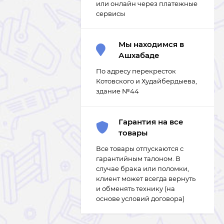
или онлайн через платежные
сервисы
Мы находимся в
Ашхабаде
По адресу перекресток
Котовского и Худайбердыева,
здание №44
Гарантия на все
товары
Все товары отпускаются с
гарантийным талоном. В
случае брака или поломки,
клиент может всегда вернуть
и обменять технику (на
основе условий договора)