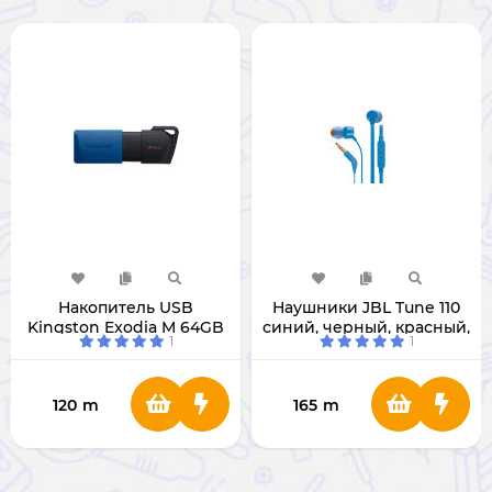
Накопитель USB
Наушники JBL Tune 110
Kingston Exodia M 64GB
синий, черный, красный,
1
1
3.2 DTXM/64GB
белый
120
m
165
m