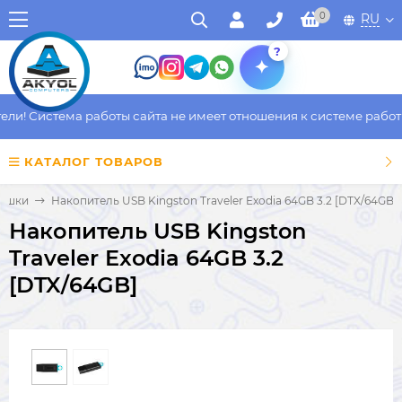
0
RU
?
! Система работы сайта не имеет отношения к системе работы ф
КАТАЛОГ ТОВАРОВ
ешки
Накопитель USB Kingston Traveler Exodia 64GB 3.2 [DTX/64GB]
Накопитель USB Kingston
Traveler Exodia 64GB 3.2
[DTX/64GB]