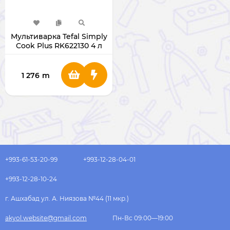
Мультиварка Tefal Simply
Cook Plus RK622130 4 л
1 276
m
+993-61-53-20-99
+993-12-28-04-01
+993-12-28-10-24
г. Ашхабад ул. А. Ниязова №44 (11 мкр.)
akyol.website@gmail.com
Пн-Вс 09:00—19:00