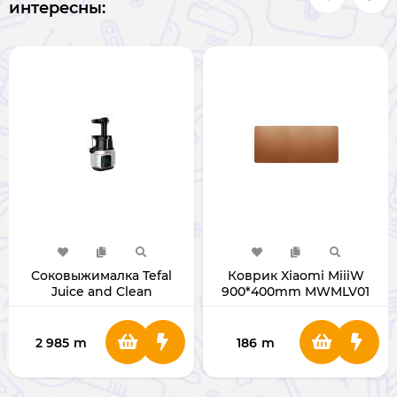
интересны:
Соковыжималка Tefal
Коврик Xiaomi MiiiW
Juice and Clean
900*400mm MWMLV01
Brown
2 985
m
186
m