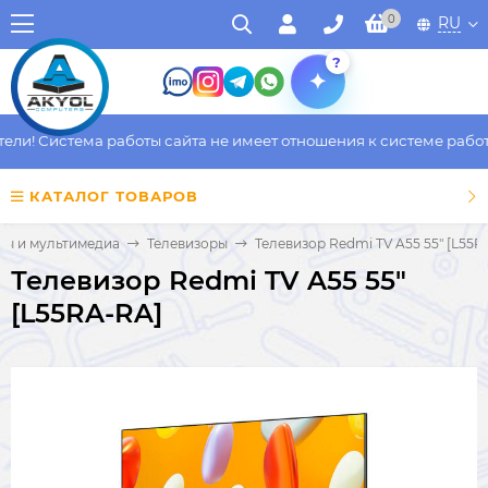
0
RU
?
и! Система работы сайта не имеет отношения к системе работы 
КАТАЛОГ ТОВАРОВ
ры и мультимедиа
Телевизоры
Телевизор Redmi TV A55 55" [L55R
Телевизор Redmi TV A55 55"
[L55RA-RA]