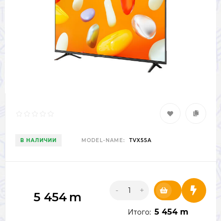
В НАЛИЧИИ
MODEL-NAME:
TVX55A
-
+
5 454
m
5 454 m
Итого: