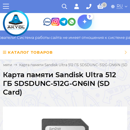
0
RU
?
тели! Система работы сайта не имеет отношения к системе рабо
КАТАЛОГ ТОВАРОВ
памяти
Карта памяти Sandisk Ultra 512 ГБ SDSDUNC-512G-GN6IN (SD 
Карта памяти Sandisk Ultra 512
ГБ SDSDUNC-512G-GN6IN (SD
Card)