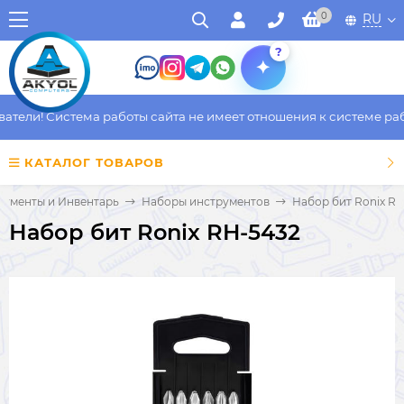
0
RU
?
ели! Система работы сайта не имеет отношения к системе работ
КАТАЛОГ ТОВАРОВ
рументы и Инвентарь
Наборы инструментов
Набор бит Ronix R
Набор бит Ronix RH-5432