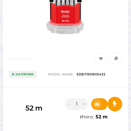
В НАЛИЧИИ
MODEL-NAME:
SDBITRORH5432
-
+
52
m
52 m
Итого: