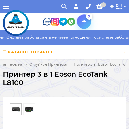
0
RU
?
 Система работы сайта не имеет отношения к системе работы фа
КАТАЛОГ ТОВАРОВ
ная техника
Струйные Принтеры
Принтер 3 в 1 Epson EcoTank L
Принтер 3 в 1 Epson EcoTank
L8100