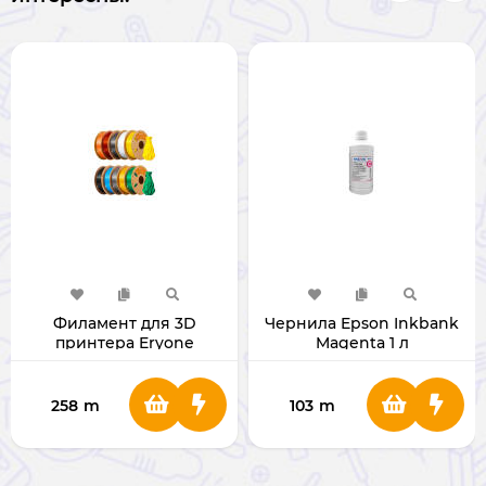
Филамент для 3D
Чернила Epson Inkbank
принтера Eryone
Magenta 1 л
Standard PLA 1.75мм 1 Кг
258
m
103
m