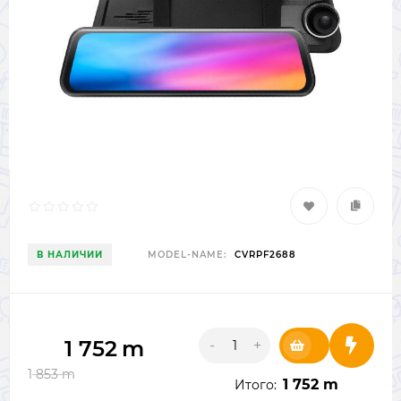
В НАЛИЧИИ
MODEL-NAME:
CVRPF2688
1 752
m
-
+
1 853
m
1 752 m
Итого: