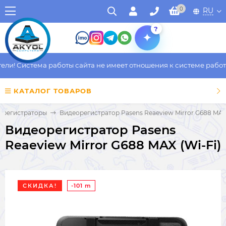
0
RU
?
и! Система работы сайта не имеет отношения к системе работы 
КАТАЛОГ ТОВАРОВ
орегистраторы
Видеорегистратор Pasens Reaeview Mirror G688 MAX 
Видеорегистратор Pasens
Reaeview Mirror G688 MAX (Wi-Fi)
СКИДКА!
-101 m