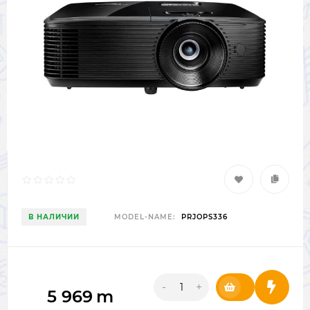
В НАЛИЧИИ
MODEL-NAME:
PRJOPS336
-
+
5 969
m