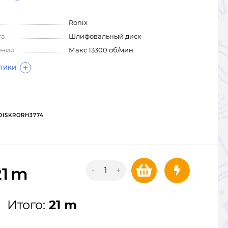
Ronix
та
Шлифовальный диск
ения
Макс 13300 об/мин
СТИКИ
DISKRORH3774
21
m
-
+
Итого:
21 m