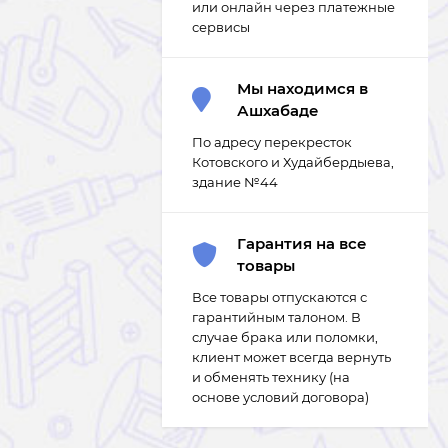
или онлайн через платежные
сервисы
Мы находимся в
Ашхабаде
По адресу перекресток
Котовского и Худайбердыева,
здание №44
Гарантия на все
товары
Все товары отпускаются с
гарантийным талоном. В
случае брака или поломки,
клиент может всегда вернуть
и обменять технику (на
основе условий договора)