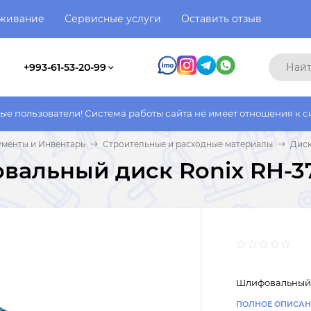
уживание
Сервисные услуги
Оставить отзыв
+993-61-53-20-99
ли! Система работы сайта не имеет отношения к системе работы
менты и Инвентарь
Строительные и расходные материалы
Диск
альный диск Ronix RH-37
Шлифовальный д
ПОЛНОЕ ОПИСАН