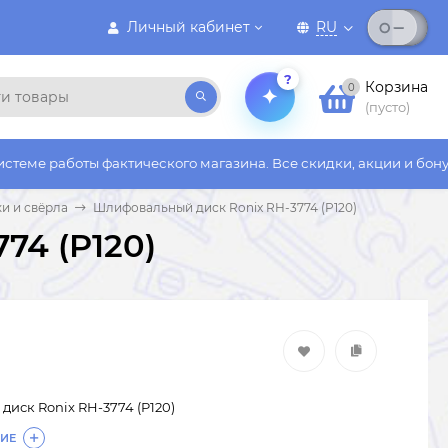
Личный кабинет
RU
?
Корзина
0
(пусто)
 фактического магазина. Все скидки, акции и бонусы действуют
и и свёрла
Шлифовальный диск Ronix RH-3774 (P120)
74 (P120)
иск Ronix RH-3774 (P120)
ИЕ