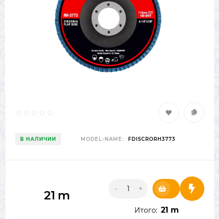
В НАЛИЧИИ
MODEL-NAME:
FDISCRORH3773
-
+
21
m
21 m
Итого: