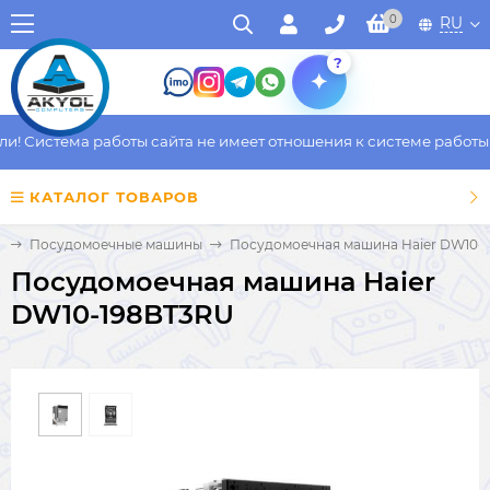
0
RU
?
 Система работы сайта не имеет отношения к системе работы фа
КАТАЛОГ ТОВАРОВ
а
Посудомоечные машины
Посудомоечная машина Haier DW10-
Посудомоечная машина Haier
DW10-198BT3RU