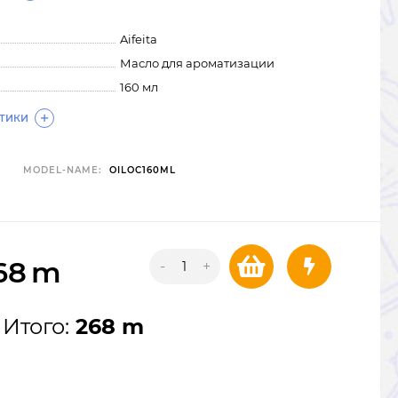
Aifeita
Масло для ароматизации
160 мл
СТИКИ
MODEL-NAME:
OILOC160ML
68
m
-
+
Итого:
268 m