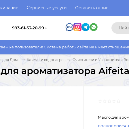
уживание
Сервисные услуги
Оставить отзыв
+993-61-53-20-99
ователи! Система работы сайта не имеет отношения к системе р
а для Дома
Климат и водонагрев
Очистители и Увлажнители Во
для ароматизатора Aifeita 
Масло для арома
ПОЛНОЕ ОПИСАН