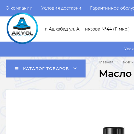
О компании
Условия доставки
Гарантийное обсл
г. Ашхабад ул. А. Ниязова №44 (11 мкр.)
Уважаемые польз
Главная
Техник
КАТАЛОГ ТОВАРОВ
Масло 