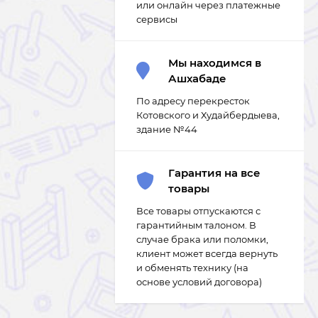
или онлайн через платежные
сервисы
Мы находимся в
Ашхабаде
По адресу перекресток
Котовского и Худайбердыева,
здание №44
Гарантия на все
товары
Все товары отпускаются с
гарантийным талоном. В
случае брака или поломки,
клиент может всегда вернуть
и обменять технику (на
основе условий договора)