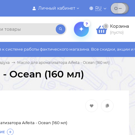
Личный кабинет
RU
?
Корзина
0
(пусто)
аботы фактического магазина. Все скидки, акции и бонусы дейс
здуха
Масло для ароматизатора Aifeita - Ocean (160 мл)
- Ocean (160 мл)
тизатора Aifeita - Ocean (160 мл)
ИЕ