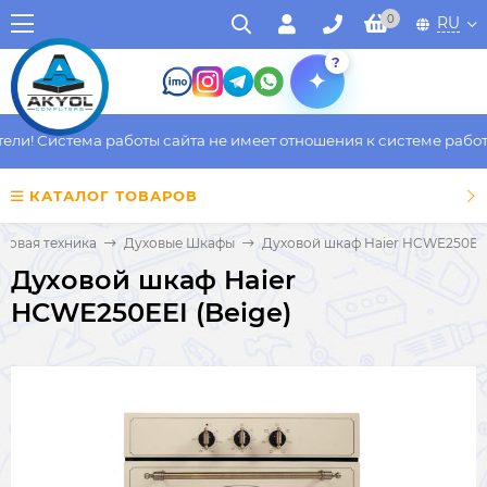
0
RU
?
и! Система работы сайта не имеет отношения к системе работы 
КАТАЛОГ ТОВАРОВ
товая техника
Духовые Шкафы
Духовой шкаф Haier HCWE250EEI
Духовой шкаф Haier
HCWE250EEI (Beige)