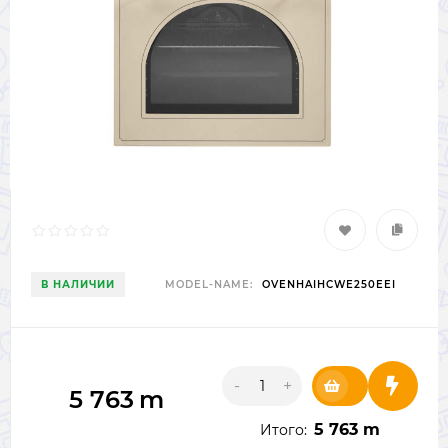
В НАЛИЧИИ
MODEL-NAME:
OVENHAIHCWE250EEI
-
+
5 763
m
5 763 m
Итого: