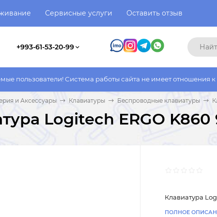
уживание
Сервисные услуги
Оставить отзыв
+993-61-53-20-99
тели! Система работы сайта не имеет отношения к системе рабо
рия и Аксессуары
Клавиатуры
Беспроводные клавиатуры
К
тура Logitech ERGO K860 
Клавиатура Log
ПОЛНОЕ ОПИСАН