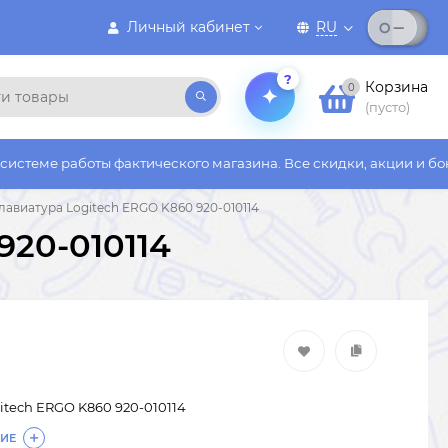
Личный кабинет
RU
?
Корзина
0
(пусто)
ты фактического магазина. Все скидки, акции и бонусы действу
лавиатура Logitech ERGO K860 920-010114
920-010114
itech ERGO K860 920-010114
ИЕ