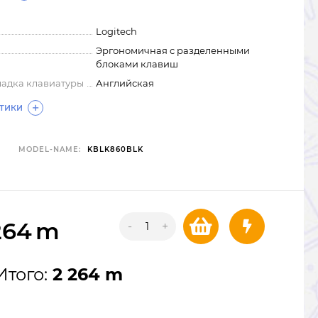
Logitech
Эргономичная с разделенными
блоками клавиш
ладка клавиатуры
Английская
СТИКИ
MODEL-NAME:
KBLK860BLK
264
m
-
+
Итого:
2 264 m