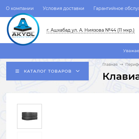
О компании
Условия доставки
Гарантийное обсл
г. Ашхабад ул. А. Ниязова №44 (11 мкр.)
Уважаемые пользова
Главная
Перифе
КАТАЛОГ ТОВАРОВ
Клавиа