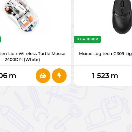
В НАЛИЧИИ
en Lion Wireless Turtle Mouse
Мышь Logitech G309 Lig
2400DPI (White)
06
m
1 523
m