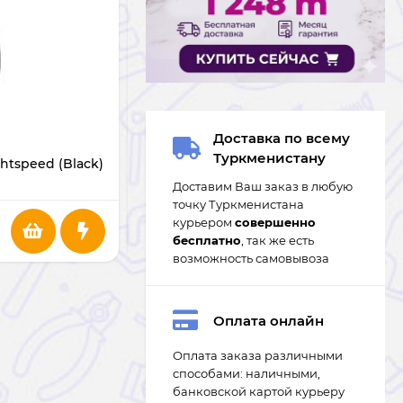
В НАЛИЧИИ
Доставка по всему
Туркменистану
htspeed (Black)
Мышь Rapoo M300 Silent
Доставим Ваш заказ в любую
точку Туркменистана
курьером
совершенно
206
m
бесплатно
, так же есть
возможность самовывоза
Оплата онлайн
Оплата заказа различными
способами: наличными,
банковской картой курьеру