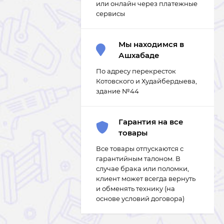
или онлайн через платежные
сервисы
Мы находимся в
Ашхабаде
По адресу перекресток
Котовского и Худайбердыева,
здание №44
Гарантия на все
товары
Все товары отпускаются с
гарантийным талоном. В
случае брака или поломки,
клиент может всегда вернуть
и обменять технику (на
основе условий договора)