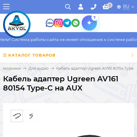
0
RU
?
и! Система работы сайта не имеет отношения к системе работы 
КАТАЛОГ ТОВАРОВ
ереходники
Для аудио
Кабель адаптер Ugreen AV161 80154 Type-
Кабель адаптер Ugreen AV161
80154 Type-C на AUX