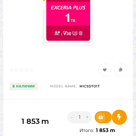
В НАЛИЧИИ
MODEL-NAME:
MICSDTO1T
-
+
1 853
m
1 853 m
Итого: