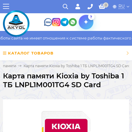
0
RU
?
ты сайта не имеет отношения к системе работы фактического ма
КАТАЛОГ ТОВАРОВ
ы памяти
Карта памяти Kioxia by Toshiba 1 ТБ LNPL1M001TG4 SD Card
Карта памяти Kioxia by Toshiba 1
ТБ LNPL1M001TG4 SD Card