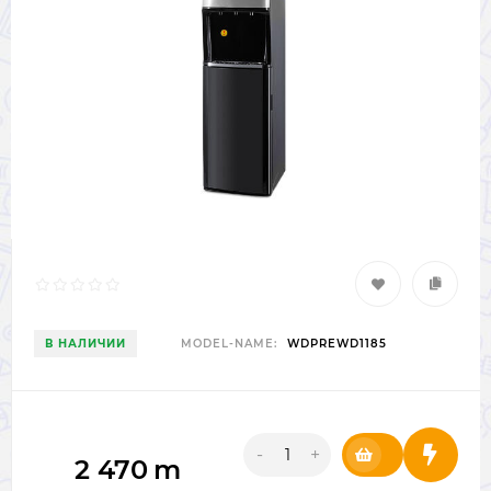
В НАЛИЧИИ
MODEL-NAME:
WDPREWD1185
-
+
2 470
m