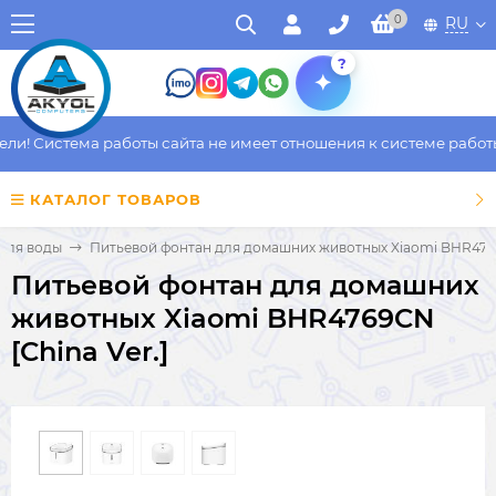
0
RU
?
! Система работы сайта не имеет отношения к системе работы ф
КАТАЛОГ ТОВАРОВ
для воды
Питьевой фонтан для домашних животных Xiaomi BHR4769C
Питьевой фонтан для домашних
животных Xiaomi BHR4769CN
[China Ver.]