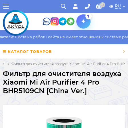
0
RU
?
ели! Система работы сайта не имеет отношения к системе работ
КАТАЛОГ ТОВАРОВ
ика
Фильтр для очистителя воздуха Xiaomi Mi Air Purifier 4 Pro BHR51
Фильтр для очистителя воздуха
Xiaomi Mi Air Purifier 4 Pro
BHR5109CN [China Ver.]