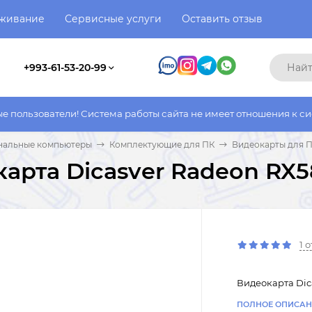
уживание
Сервисные услуги
Оставить отзыв
+993-61-53-20-99
и! Система работы сайта не имеет отношения к системе работы 
нальные компьютеры
Комплектующие для ПК
Видеокарты для 
арта Dicasver Radeon RX5
1 
Видеокарта Dic
ПОЛНОЕ ОПИСАН