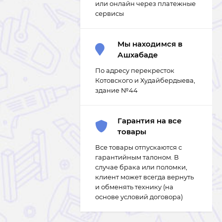
или онлайн через платежные
сервисы
Мы находимся в
Ашхабаде
По адресу перекресток
Котовского и Худайбердыева,
здание №44
Гарантия на все
товары
Все товары отпускаются с
гарантийным талоном. В
случае брака или поломки,
клиент может всегда вернуть
и обменять технику (на
основе условий договора)