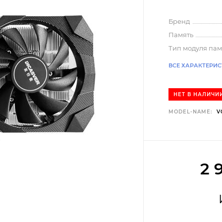
Бренд
Память
Тип модуля па
ВСЕ ХАРАКТЕРИ
НЕТ В НАЛИЧИ
MODEL-NAME:
V
2 