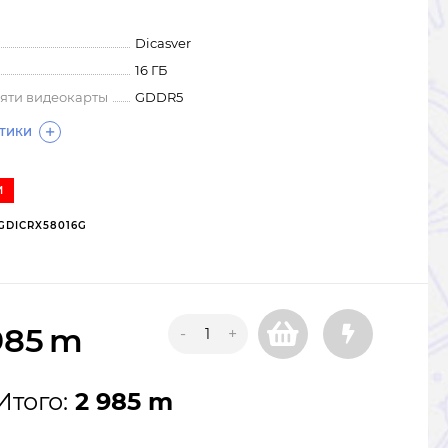
Dicasver
16 ГБ
мяти видеокарты
GDDR5
СТИКИ
И
GDICRX58016G
985
m
-
+
Итого:
2 985 m