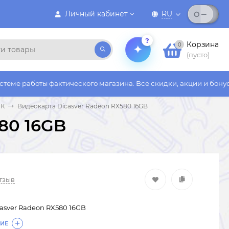
Личный кабинет
RU
?
Корзина
0
(пусто)
фактического магазина. Все скидки, акции и бонусы действуют 
ПК
Видеокарта Dicasver Radeon RX580 16GB
80 16GB
отзыв
asver Radeon RX580 16GB
ИЕ