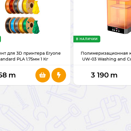
В НАЛИЧИИ
нт для 3D принтера Eryone
Полимеризационная ка
tandard PLA 1.75мм 1 Кг
UW-03 Washing and C
58
m
3 190
m