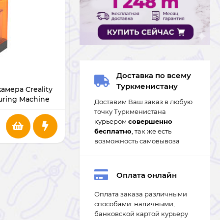
В НАЛИЧИИ
Доставка по всему
Туркменистану
мера Creality
Капсулы для кофемашин Nespresso
uring Machine
iCafilas
Доставим Ваш заказ в любую
точку Туркменистана
курьером
совершенно
206
m
бесплатно
, так же есть
возможность самовывоза
Оплата онлайн
Оплата заказа различными
способами: наличными,
банковской картой курьеру