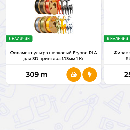
В НАЛИЧИИ
В НАЛИЧИИ
Филамент ультра шелковый Eryone PLA
Филаме
для 3D принтера 1.75мм 1 Кг
S
309
m
2