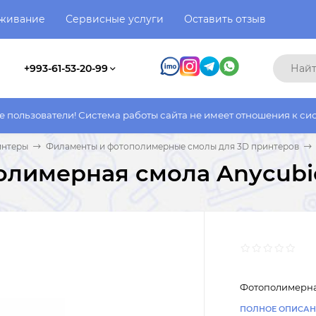
уживание
Сервисные услуги
Оставить отзыв
+993-61-53-20-99
и! Система работы сайта не имеет отношения к системе работы 
интеры
Филаменты и фотополимерные смолы для 3D принтеров
лимерная смола Anycubic
Фотополимерная
ПОЛНОЕ ОПИСАН