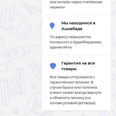
или онлайн через платежные
сервисы
Мы находимся в
Ашхабаде
По адресу перекресток
Котовского и Худайбердыева,
здание №44
Гарантия на все
товары
Все товары отпускаются с
гарантийным талоном. В
случае брака или поломки,
клиент может всегда вернуть
и обменять технику (на
основе условий договора)