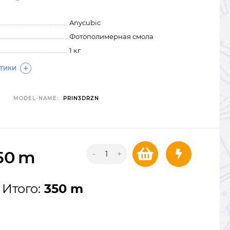
Anycubic
Фотополимерная смола
1 кг
СТИКИ
MODEL-NAME:
PRIN3DRZN
50
m
-
+
Итого:
350 m