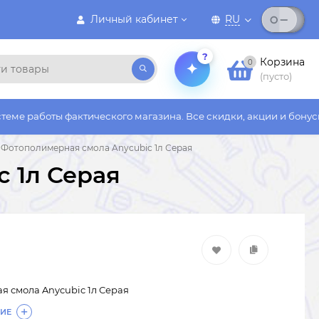
Личный кабинет
RU
?
Корзина
0
(пусто)
фактического магазина. Все скидки, акции и бонусы действуют 
Фотополимерная смола Anycubic 1л Серая
 1л Серая
 смола Anycubic 1л Серая
ИЕ